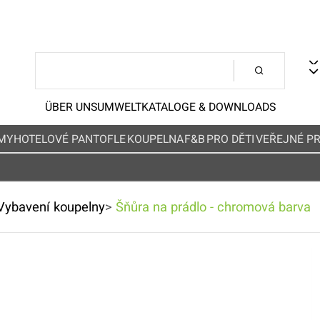
ÜBER UNS
UMWELT
KATALOGE & DOWNLOADS
MY
HOTELOVÉ PANTOFLE
KOUPELNA
F&B
PRO DĚTI
VEŘEJNÉ P
Vybavení koupelny
>
Šňůra na prádlo - chromová barva