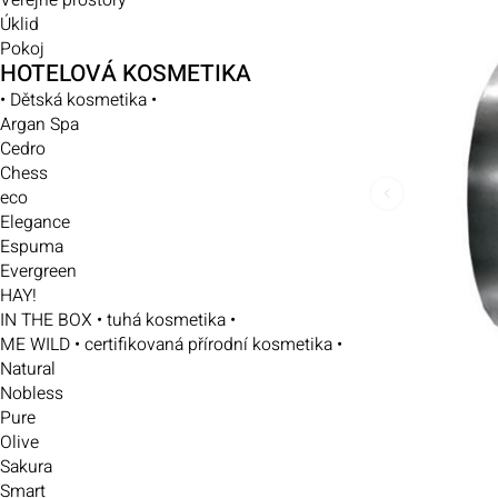
Veřejné prostory
Úklid
Pokoj
HOTELOVÁ KOSMETIKA
• Dětská kosmetika •
Argan Spa
Cedro
Chess
eco
Elegance
Espuma
Evergreen
HAY!
IN THE BOX • tuhá kosmetika •
ME WILD • certifikovaná přírodní kosmetika •
Natural
Nobless
Pure
Olive
Sakura
Smart