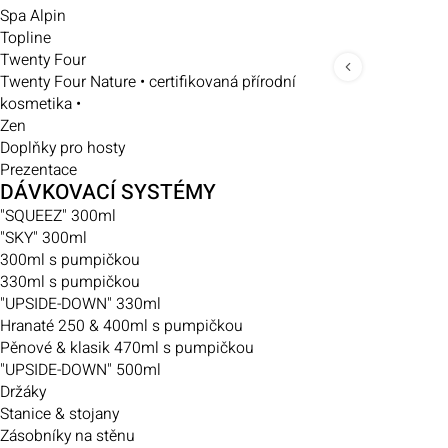
Spa Alpin
Topline
Twenty Four
Twenty Four Nature • certifikovaná přírodní
kosmetika •
Zen
Doplňky pro hosty
Prezentace
DÁVKOVACÍ SYSTÉMY
"SQUEEZ" 300ml
"SKY" 300ml
300ml s pumpičkou
330ml s pumpičkou
"UPSIDE-DOWN" 330ml
Hranaté 250 & 400ml s pumpičkou
Pěnové & klasik 470ml s pumpičkou
"UPSIDE-DOWN" 500ml
Držáky
Stanice & stojany
Zásobníky na stěnu