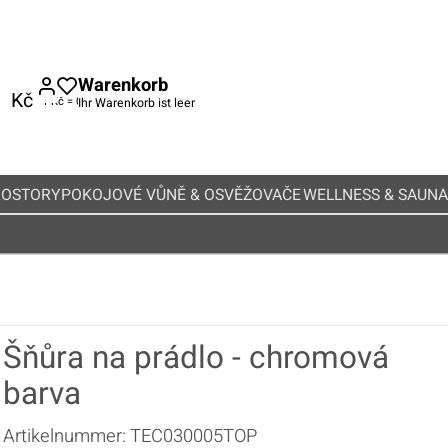
Warenkorb
Kč
Ihr Warenkorb ist leer
ROSTORY
POKOJOVÉ VŮNĚ & OSVĚŽOVAČE
WELLNESS & SAUNA
Šňůra na prádlo - chromová
barva
Artikelnummer:
TEC030005TOP