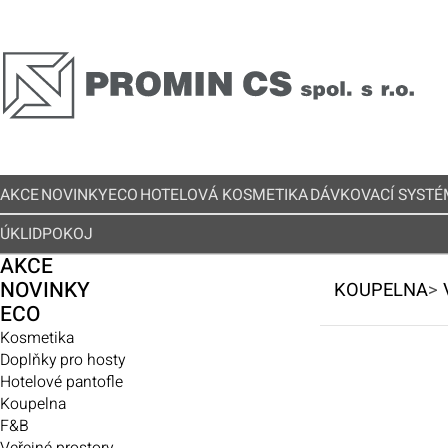
AKCE
NOVINKY
ECO
HOTELOVÁ KOSMETIKA
DÁVKOVACÍ SYSTÉ
ÚKLID
POKOJ
AKCE
NOVINKY
KOUPELNA
>
ECO
Kosmetika
Doplňky pro hosty
Hotelové pantofle
Koupelna
F&B