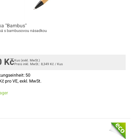
ka "Bambus"
cká s bambusovou násadkou
0
Kč
Kus
(exkl. MwSt.)
Preis inkl. MwSt.:
8,349
Kč
/
Kus
ungseinheit:
50
Kč pro VE, exkl. MwSt.
ager