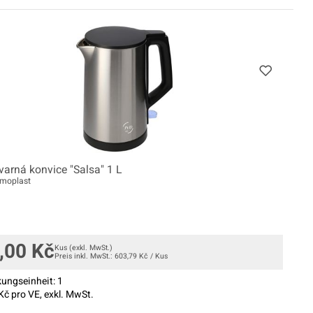
varná konvice "Salsa" 1 L
rmoplast
,00
Kč
Kus
(exkl. MwSt.)
Preis inkl. MwSt.:
603,79
Kč
/
Kus
ungseinheit:
1
Kč pro VE, exkl. MwSt.