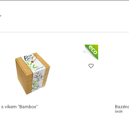
reisspanne
 s víkem "Bambox"
Bazéno
šedé