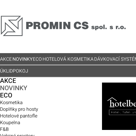
AKCE
NOVINKY
ECO
HOTELOVÁ KOSMETIKA
DÁVKOVACÍ SYSTÉ
ÚKLID
POKOJ
AKCE
NOVINKY
ECO
Kosmetika
Doplňky pro hosty
Hotelové pantofle
Koupelna
F&B