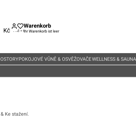
Warenkorb
Kč
Ihr Warenkorb ist leer
ROSTORY
POKOJOVÉ VŮNĚ & OSVĚŽOVAČE
WELLNESS & SAUNA
& Ke stažení.