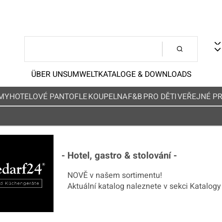
ÜBER UNS
UMWELT
KATALOGE & DOWNLOADS
MY
HOTELOVÉ PANTOFLE
KOUPELNA
F&B
PRO DĚTI
VEŘEJNÉ P
- Hotel, gastro & stolování -
NOVĚ v našem sortimentu!
Aktuální katalog naleznete v sekci Katalogy 