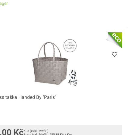
ager
ss taška Handed By "Paris"
,00
Kč
Kus
(exkl. MwSt.)
Preis inkl. MwSt.:
555,39
Kč
/
Kus