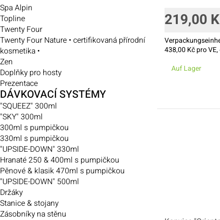
Spa Alpin
219,00
K
Topline
Twenty Four
Twenty Four Nature • certifikovaná přírodní
Verpackungseinhe
438,00
Kč pro VE, 
kosmetika •
Zen
Auf Lager
Doplňky pro hosty
Prezentace
DÁVKOVACÍ SYSTÉMY
"SQUEEZ" 300ml
"SKY" 300ml
300ml s pumpičkou
330ml s pumpičkou
"UPSIDE-DOWN" 330ml
Hranaté 250 & 400ml s pumpičkou
Pěnové & klasik 470ml s pumpičkou
"UPSIDE-DOWN" 500ml
Držáky
Stanice & stojany
Zásobníky na stěnu