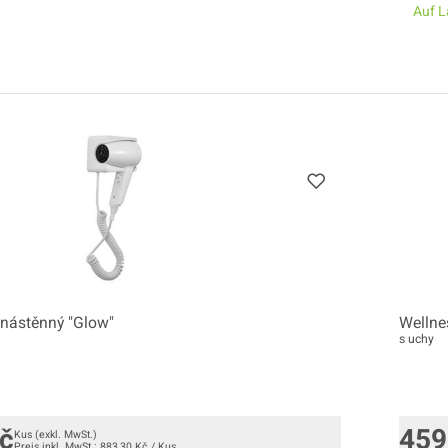
Auf L
 nástěnný "Glow"
Wellne
s uchy
č
459
Kus
(exkl. MwSt.)
Preis inkl. MwSt.:
883,30
Kč
/
Kus