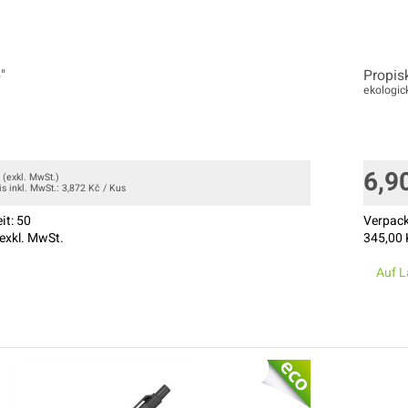
o"
Propis
ekologi
6,9
(exkl. MwSt.)
is inkl. MwSt.:
3,872
Kč
/
Kus
it:
50
Verpack
exkl. MwSt.
345,00
Auf L