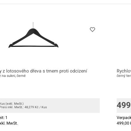
 z lotosového dřeva s trnem proti odcizení
Rychlo
 na sukni, černé
černý te
499
Kus
(exkl. MwSt.)
Preis inkl. MwSt.:
48,279
Kč
/
Kus
it:
1
Verpack
xkl. MwSt.
499,00