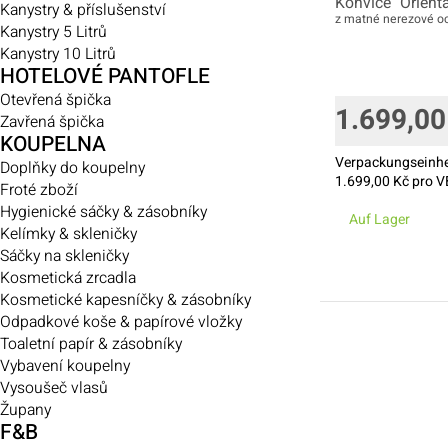
Konvice "Orienta
Kanystry & příslušenství
z matné nerezové oc
Kanystry 5 Litrů
Kanystry 10 Litrů
HOTELOVÉ PANTOFLE
Otevřená špička
1.699,00
Zavřená špička
KOUPELNA
Verpackungseinhe
Doplňky do koupelny
1.699,00
Kč pro VE
Froté zboží
Hygienické sáčky & zásobníky
Auf Lager
Kelímky & skleničky
Sáčky na skleničky
Kosmetická zrcadla
Kosmetické kapesníčky & zásobníky
Odpadkové koše & papírové vložky
Toaletní papír & zásobníky
Vybavení koupelny
Vysoušeč vlasů
Župany
F&B