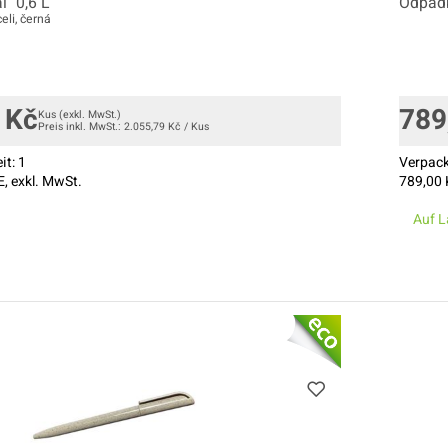
l" 0,6 L
Odpadk
eli, černá
Kč
789
Kus
(exkl. MwSt.)
Preis inkl. MwSt.:
2.055,79
Kč
/
Kus
it:
1
Verpack
, exkl. MwSt.
789,00
Auf L