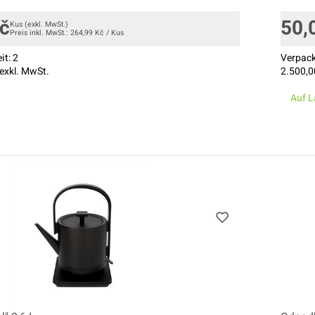
č
50,
Kus
(exkl. MwSt.)
Preis inkl. MwSt.:
264,99
Kč
/
Kus
it:
2
Verpack
exkl. MwSt.
2.500,0
Auf L