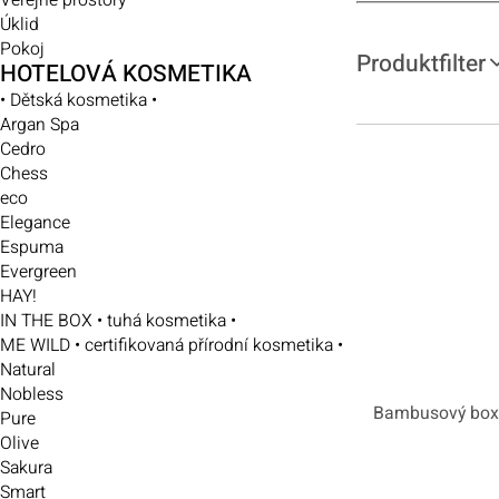
Veřejné prostory
Úklid
Pokoj
Produktfilter
HOTELOVÁ KOSMETIKA
• Dětská kosmetika •
Argan Spa
Verfügbarkeit
P
Cedro
Chess
eco
Elegance
Espuma
Evergreen
HAY!
IN THE BOX • tuhá kosmetika •
ME WILD • certifikovaná přírodní kosmetika •
Natural
Nobless
Bambusový box
Pure
Olive
Sakura
Smart