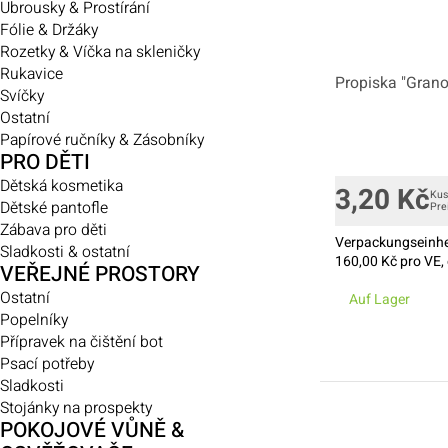
Ubrousky & Prostírání
Fólie & Držáky
Rozetky & Víčka na skleničky
Rukavice
Propiska "Gran
Svíčky
Ostatní
Papírové ručníky & Zásobníky
PRO DĚTI
Dětská kosmetika
3,20
Kč
Kus
Dětské pantofle
Pre
Zábava pro děti
Verpackungseinhe
Sladkosti & ostatní
160,00
Kč pro VE, 
VEŘEJNÉ PROSTORY
Ostatní
Auf Lager
Popelníky
Přípravek na čištění bot
Psací potřeby
Sladkosti
Stojánky na prospekty
POKOJOVÉ VŮNĚ &