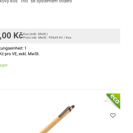
ový koš "Trio" se systémem třídění
,00
Kč
Kus
(exkl. MwSt.)
Preis inkl. MwSt.:
954,69
Kč
/
Kus
ungseinheit:
1
Kč pro VE, exkl. MwSt.
ager