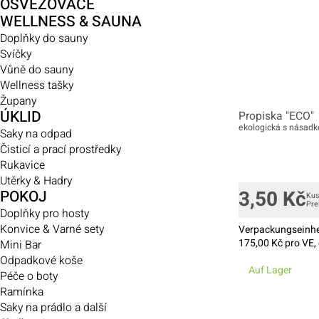
OSVĚŽOVAČE
WELLNESS & SAUNA
Doplňky do sauny
Svíčky
Vůně do sauny
Wellness tašky
Župany
ÚKLID
Propiska "ECO"
ekologická s násadk
Saky na odpad
Čisticí a prací prostředky
Rukavice
Utěrky & Hadry
3,50
Kč
POKOJ
Kus
Pre
Doplňky pro hosty
Konvice & Varné sety
Verpackungseinhe
175,00
Kč pro VE, 
Mini Bar
Odpadkové koše
Auf Lager
Péče o boty
Ramínka
Saky na prádlo a další