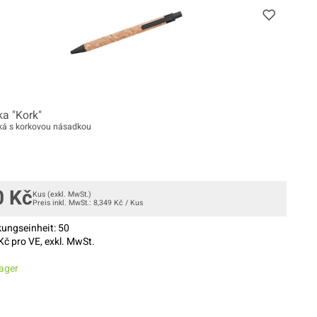
ka "Kork"
ká s korkovou násadkou
0
Kč
Kus
(exkl. MwSt.)
Preis inkl. MwSt.:
8,349
Kč
/
Kus
ungseinheit:
50
Kč pro VE, exkl. MwSt.
ager