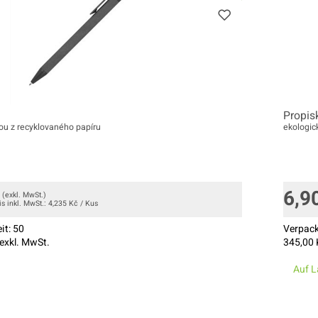
Propis
ou z recyklovaného papíru
ekologic
6,9
(exkl. MwSt.)
is inkl. MwSt.:
4,235
Kč
/
Kus
it:
50
Verpack
exkl. MwSt.
345,00
Auf L