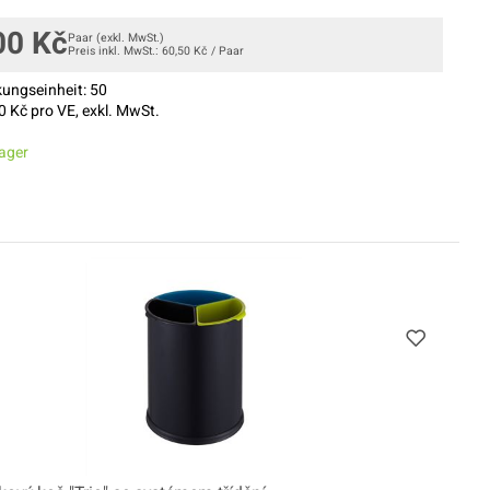
00
Kč
Paar
(exkl. MwSt.)
Preis inkl. MwSt.:
60,50
Kč
/
Paar
ungseinheit:
50
0
Kč pro VE, exkl. MwSt.
ager