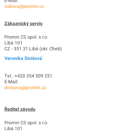
E-Mail:
sukova@promin.cz
Zákaznický servis
Promin CS spol. s r.o.
Libá 101
CZ - 351 31 Libá (okr. Cheb)
Veronika Divišová
Tel.: +420 354 509 251
E-Mail:
divisova@promin.cz
Ředitel závodu
Promin CS spol. s r.o.
Libá 101