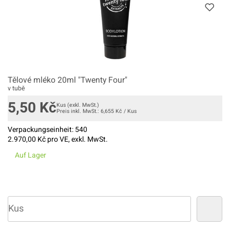
Tělové mléko 20ml "Twenty Four"
v tubě
5,50
Kč
Kus
(exkl. MwSt.)
Preis inkl. MwSt.:
6,655
Kč
/
Kus
Verpackungseinheit:
540
2.970,00
Kč pro VE, exkl. MwSt.
Auf Lager