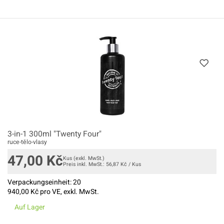
3-in-1 300ml "Twenty Four"
ruce-tělo-vlasy
47,00
Kč
Kus
(exkl. MwSt.)
Preis inkl. MwSt.:
56,87
Kč
/
Kus
Verpackungseinheit:
20
940,00
Kč pro VE, exkl. MwSt.
Auf Lager