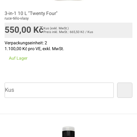
3-in-1 10 L "Twenty Four"
ruce-tělo-vlasy
550,00
Kč
Kus
(exkl. MwSt.)
Preis inkl. MwSt.:
665,50
Kč
/
Kus
Verpackungseinheit:
2
1.100,00
Kč pro VE, exkl. MwSt.
Auf Lager