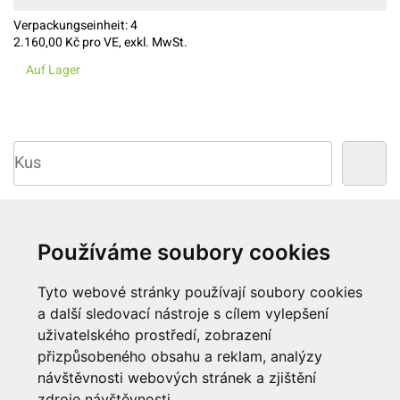
Verpackungseinheit:
4
2.160,00
Kč pro VE, exkl. MwSt.
Auf Lager
Anzahl Produkte: 8
Používáme soubory cookies
Trefferanzahl:
Tyto webové stránky používají soubory cookies
a další sledovací nástroje s cílem vylepšení
24
48
96
uživatelského prostředí, zobrazení
přizpůsobeného obsahu a reklam, analýzy
návštěvnosti webových stránek a zjištění
zdroje návštěvnosti.