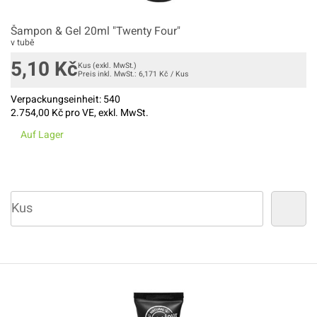
Šampon & Gel 20ml "Twenty Four"
v tubě
5,10
Kč
Kus
(exkl. MwSt.)
Preis inkl. MwSt.:
6,171
Kč
/
Kus
Verpackungseinheit:
540
2.754,00
Kč pro VE, exkl. MwSt.
Auf Lager