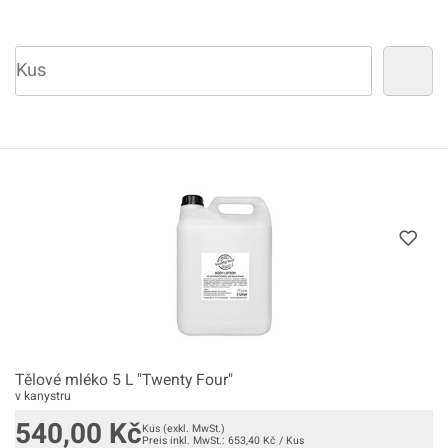
Tělové mléko 5 L "Twenty Four"
v kanystru
540,00
Kč
Kus
(exkl. MwSt.)
Preis inkl. MwSt.:
653,40
Kč
/
Kus