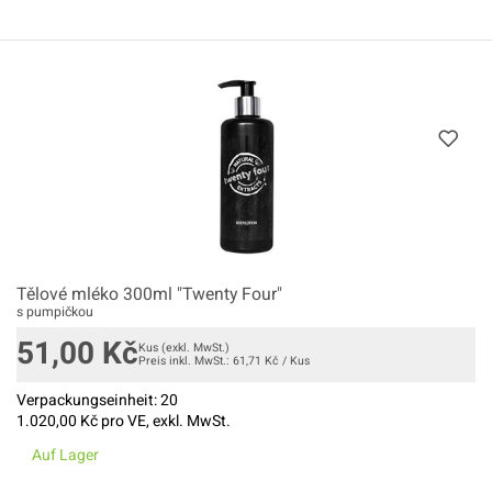
Tělové mléko 300ml "Twenty Four"
s pumpičkou
51,00
Kč
Kus
(exkl. MwSt.)
Preis inkl. MwSt.:
61,71
Kč
/
Kus
Verpackungseinheit:
20
1.020,00
Kč pro VE, exkl. MwSt.
Auf Lager