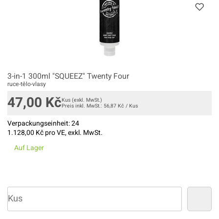
3-in-1 300ml "SQUEEZ" Twenty Four
ruce-tělo-vlasy
47,00
Kč
Kus
(exkl. MwSt.)
Preis inkl. MwSt.:
56,87
Kč
/
Kus
Verpackungseinheit:
24
1.128,00
Kč pro VE, exkl. MwSt.
Auf Lager