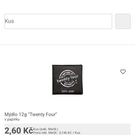
Mýdlo 12g "Twenty Four"
v papírku
2,60
Kč
Kus
(exkl. MwSt.)
Preis inkl. MwSt.:
3,146
Kč
/
Kus