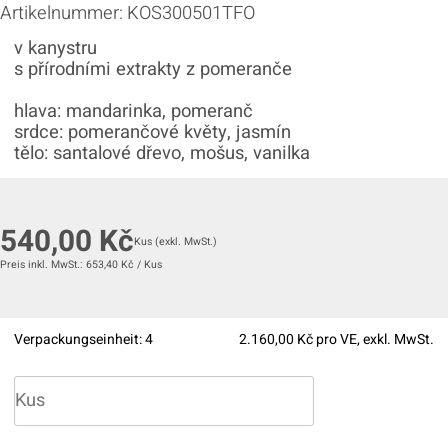
Artikelnummer:
KOS300501TFO
v kanystru
s přírodními extrakty z pomeranče
hlava: mandarinka, pomeranč
srdce: pomerančové květy, jasmín
tělo: santalové dřevo, mošus, vanilka
540,00
Kč
Kus
(exkl. MwSt.)
Preis inkl. MwSt.:
653,40
Kč
/
Kus
Verpackungseinheit:
4
2.160,00
Kč pro VE, exkl. MwSt.