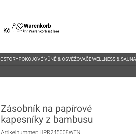
Warenkorb
Kč
Ihr Warenkorb ist leer
ROSTORY
POKOJOVÉ VŮNĚ & OSVĚŽOVAČE
WELLNESS & SAUNA
Zásobník na papírové
kapesníky z bambusu
Artikelnummer:
HPR245008WEN