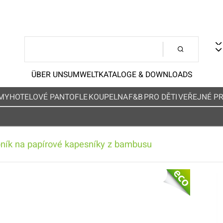
ÜBER UNS
UMWELT
KATALOGE & DOWNLOADS
MY
HOTELOVÉ PANTOFLE
KOUPELNA
F&B
PRO DĚTI
VEŘEJNÉ P
ník na papírové kapesníky z bambusu