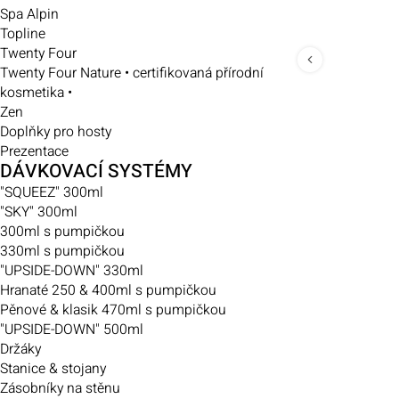
Spa Alpin
Topline
Twenty Four
Twenty Four Nature • certifikovaná přírodní
kosmetika •
Zen
Doplňky pro hosty
Prezentace
DÁVKOVACÍ SYSTÉMY
"SQUEEZ" 300ml
"SKY" 300ml
300ml s pumpičkou
330ml s pumpičkou
"UPSIDE-DOWN" 330ml
Hranaté 250 & 400ml s pumpičkou
Pěnové & klasik 470ml s pumpičkou
"UPSIDE-DOWN" 500ml
Držáky
Stanice & stojany
Zásobníky na stěnu