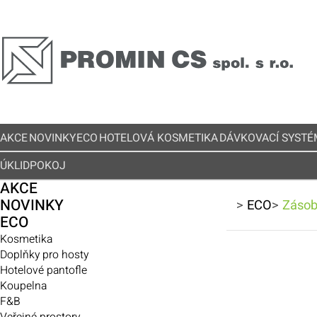
AKCE
NOVINKY
ECO
HOTELOVÁ KOSMETIKA
DÁVKOVACÍ SYSTÉ
ÚKLID
POKOJ
AKCE
NOVINKY
>
ECO
>
Zásob
ECO
Kosmetika
Doplňky pro hosty
Hotelové pantofle
Koupelna
F&B