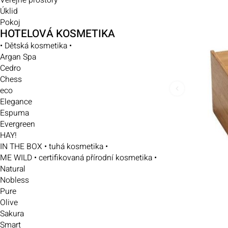
Veřejné prostory
Úklid
Pokoj
HOTELOVÁ KOSMETIKA
• Dětská kosmetika •
Argan Spa
Cedro
Chess
eco
Elegance
Espuma
Evergreen
HAY!
IN THE BOX • tuhá kosmetika •
ME WILD • certifikovaná přírodní kosmetika •
Natural
Nobless
Pure
Olive
Sakura
Smart